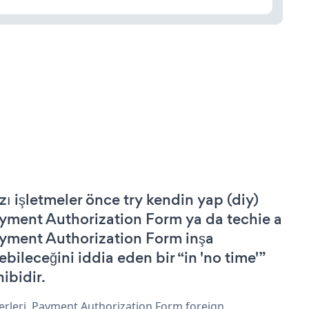
zı işletmeler önce try kendin yap (diy)
yment Authorization Form ya da techie a
yment Authorization Form inşa
ebileceğini iddia eden bir “in 'no time'”
hibidir.
erleri, Payment Authorization Form foreign