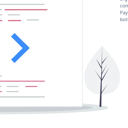
com
Pay
bot