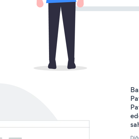
Ba
Pa
Pa
ed
sa
Diğ