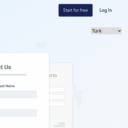
Start for free
Log In