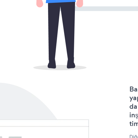
Ba
ya
da
in
tim
Diğ