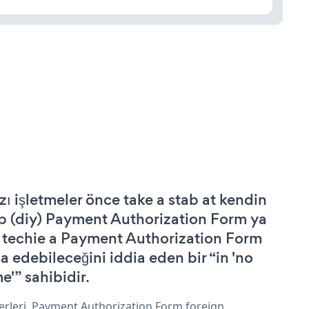
zı işletmeler önce take a stab at kendin
p (diy) Payment Authorization Form ya
 techie a Payment Authorization Form
şa edebileceğini iddia eden bir “in 'no
e'” sahibidir.
erleri, Payment Authorization Form foreign