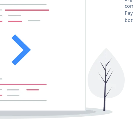
com
Pay
bot