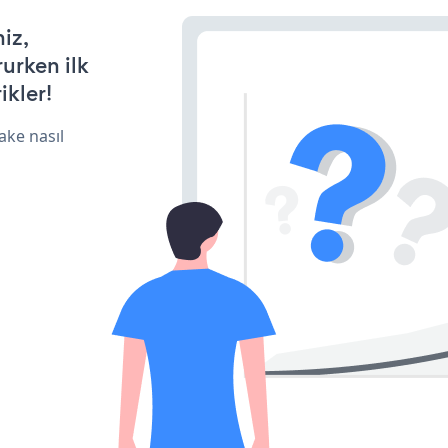
iz,
rurken ilk
ikler!
ake nasıl