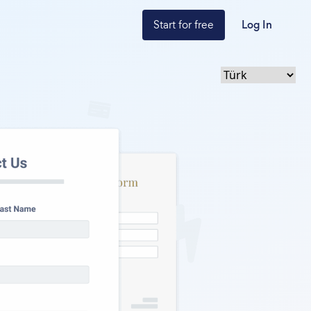
Start for free
Log In