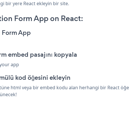
 bir yere React ekleyin bir site.
ion Form App on React:
n Form App
orm embed pasajını kopyala
 your app
mülü kod öğesini ekleyin
ne html veya bir embed kodu alan herhangi bir React öğesin
rünecek!