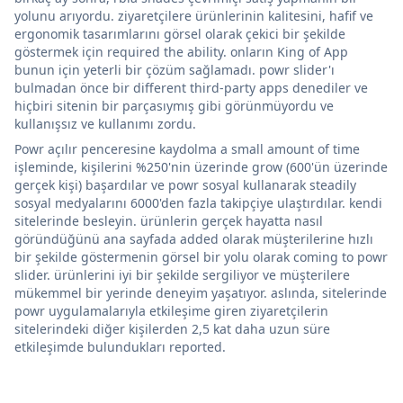
yolunu arıyordu. ziyaretçilere ürünlerinin kalitesini, hafif ve
ergonomik tasarımlarını görsel olarak çekici bir şekilde
göstermek için required the ability. onların King of App
bunun için yeterli bir çözüm sağlamadı. powr slider'ı
bulmadan önce bir different third-party apps denediler ve
hiçbiri sitenin bir parçasıymış gibi görünmüyordu ve
kullanışsız ve kullanımı zordu.
Powr açılır penceresine kaydolma a small amount of time
işleminde, kişilerini %250'nin üzerinde grow (600'ün üzerinde
gerçek kişi) başardılar ve powr sosyal kullanarak steadily
sosyal medyalarını 6000'den fazla takipçiye ulaştırdılar. kendi
sitelerinde besleyin. ürünlerin gerçek hayatta nasıl
göründüğünü ana sayfada added olarak müşterilerine hızlı
bir şekilde göstermenin görsel bir yolu olarak coming to powr
slider. ürünlerini iyi bir şekilde sergiliyor ve müşterilere
mükemmel bir yerinde deneyim yaşatıyor. aslında, sitelerinde
powr uygulamalarıyla etkileşime giren ziyaretçilerin
sitelerindeki diğer kişilerden 2,5 kat daha uzun süre
etkileşimde bulundukları reported.