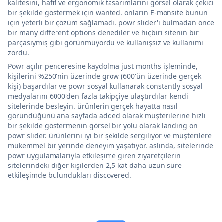
kalitesini, hafif ve ergonomik tasarımlarını görsel olarak çekici
bir şekilde göstermek için wanted. onların E-monsite bunun
için yeterli bir çözüm sağlamadı. powr slider'ı bulmadan önce
bir many different options denediler ve hiçbiri sitenin bir
parçasıymış gibi görünmüyordu ve kullanışsız ve kullanımı
zordu.
Powr açılır penceresine kaydolma just months işleminde,
kişilerini %250'nin üzerinde grow (600'ün üzerinde gerçek
kişi) başardılar ve powr sosyal kullanarak constantly sosyal
medyalarını 6000'den fazla takipçiye ulaştırdılar. kendi
sitelerinde besleyin. ürünlerin gerçek hayatta nasıl
göründüğünü ana sayfada added olarak müşterilerine hızlı
bir şekilde göstermenin görsel bir yolu olarak landing on
powr slider. ürünlerini iyi bir şekilde sergiliyor ve müşterilere
mükemmel bir yerinde deneyim yaşatıyor. aslında, sitelerinde
powr uygulamalarıyla etkileşime giren ziyaretçilerin
sitelerindeki diğer kişilerden 2,5 kat daha uzun süre
etkileşimde bulundukları discovered.