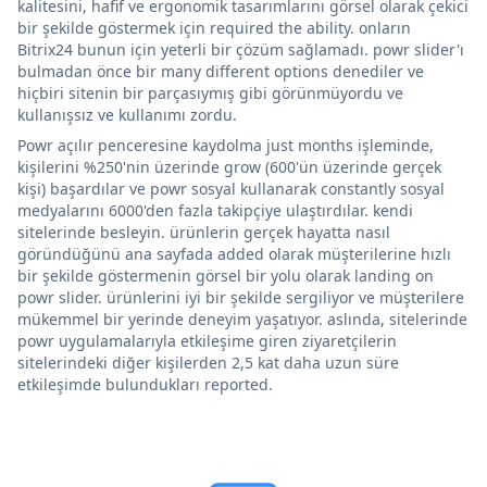
kalitesini, hafif ve ergonomik tasarımlarını görsel olarak çekici
bir şekilde göstermek için required the ability. onların
Bitrix24 bunun için yeterli bir çözüm sağlamadı. powr slider'ı
bulmadan önce bir many different options denediler ve
hiçbiri sitenin bir parçasıymış gibi görünmüyordu ve
kullanışsız ve kullanımı zordu.
Powr açılır penceresine kaydolma just months işleminde,
kişilerini %250'nin üzerinde grow (600'ün üzerinde gerçek
kişi) başardılar ve powr sosyal kullanarak constantly sosyal
medyalarını 6000'den fazla takipçiye ulaştırdılar. kendi
sitelerinde besleyin. ürünlerin gerçek hayatta nasıl
göründüğünü ana sayfada added olarak müşterilerine hızlı
bir şekilde göstermenin görsel bir yolu olarak landing on
powr slider. ürünlerini iyi bir şekilde sergiliyor ve müşterilere
mükemmel bir yerinde deneyim yaşatıyor. aslında, sitelerinde
powr uygulamalarıyla etkileşime giren ziyaretçilerin
sitelerindeki diğer kişilerden 2,5 kat daha uzun süre
etkileşimde bulundukları reported.