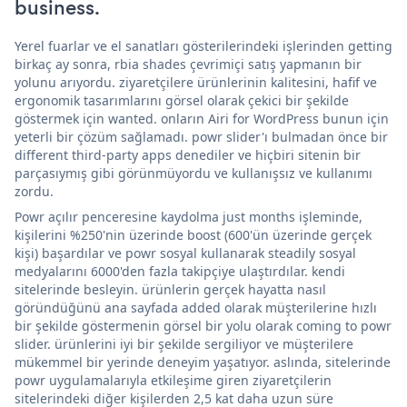
business.
Yerel fuarlar ve el sanatları gösterilerindeki işlerinden getting
birkaç ay sonra, rbia shades çevrimiçi satış yapmanın bir
yolunu arıyordu. ziyaretçilere ürünlerinin kalitesini, hafif ve
ergonomik tasarımlarını görsel olarak çekici bir şekilde
göstermek için wanted. onların Airi for WordPress bunun için
yeterli bir çözüm sağlamadı. powr slider'ı bulmadan önce bir
different third-party apps denediler ve hiçbiri sitenin bir
parçasıymış gibi görünmüyordu ve kullanışsız ve kullanımı
zordu.
Powr açılır penceresine kaydolma just months işleminde,
kişilerini %250'nin üzerinde boost (600'ün üzerinde gerçek
kişi) başardılar ve powr sosyal kullanarak steadily sosyal
medyalarını 6000'den fazla takipçiye ulaştırdılar. kendi
sitelerinde besleyin. ürünlerin gerçek hayatta nasıl
göründüğünü ana sayfada added olarak müşterilerine hızlı
bir şekilde göstermenin görsel bir yolu olarak coming to powr
slider. ürünlerini iyi bir şekilde sergiliyor ve müşterilere
mükemmel bir yerinde deneyim yaşatıyor. aslında, sitelerinde
powr uygulamalarıyla etkileşime giren ziyaretçilerin
sitelerindeki diğer kişilerden 2,5 kat daha uzun süre