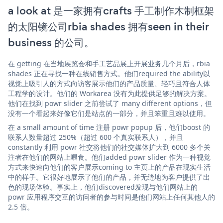
a look at 是一家拥有crafts 手工制作木制框架
的太阳镜公司rbia shades 拥有seen in their
business 的公司。
在 getting 在当地展览会和手工艺品展上开展业务几个月后，rbia
shades 正在寻找一种在线销售方式。他们required the ability以
视觉上吸引人的方式向访客展示他们的产品质量、轻巧且符合人体
工程学的设计。他们的 Workarea 没有为此提供足够的解决方案。
他们在找到 powr slider 之前尝试了 many different options，但
没有一个看起来好像它们是站点的一部分，并且笨重且难以使用。
在 a small amount of time 注册 powr popup 后，他们boost 的
联系人数量超过 250%（超过 600 个真实联系人），并且
constantly 利用 powr 社交将他们的社交媒体扩大到 6000 多个关
注者在他们的网站上喂食。他们added powr slider 作为一种视觉
方式来快速向他们的客户展示coming to 主页上的产品在现实生活
中的样子。它很好地展示了他们的产品，并无缝地为客户提供了出
色的现场体验。事实上，他们discovered发现与他们网站上的
powr 应用程序交互的访问者的参与时间是他们网站上任何其他人的
2.5 倍。