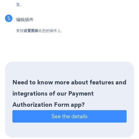
置。
编辑插件
查找
设置图标
在您的插件上。
Need to know more about features and
integrations of our Payment
Authorization Form app?
See the details