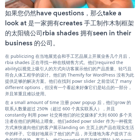
如果您仍然have questions，那么take a
look at 是一家拥有creates 手工制作木制框架
的太阳镜公司rbia shades 拥有seen in their
business 的公司。
在 publicizing 在当地展览会和手工艺品展上开展业务几个月后，
rbia shades 正在寻找一种在线销售方式。他们required the
ability以视觉上吸引人的方式向访客展示他们的产品质量、轻巧且
符合人体工程学的设计。他们的 Themify for WordPress 没有为此
提供足够的解决方案。他们在找到 powr slider 之前尝试了 many
different options，但没有一个看起来好像它们是站点的一部分，
并且笨重且难以使用。
在 a small amount of time 注册 powr popup 后，他们grow 的
联系人数量超过 250%（超过 600 个真实联系人），并且
constantly 利用 powr 社交将他们的社交媒体扩大到 6000 多个关
注者在他们的网站上喂食。他们added powr slider 作为一种视觉
方式来快速向他们的客户展示landing on 主页上的产品在现实生活
中的样子。它很好地展示了他们的产品，并无缝地为客户提供了出
色的现场体验。事实上，他们reported发现与他们网站上的 powr