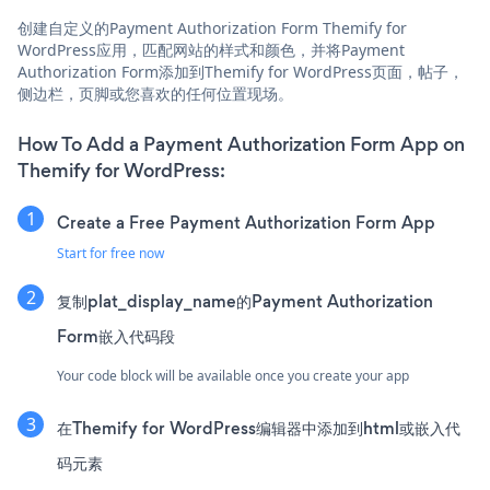
创建自定义的Payment Authorization Form Themify for
WordPress应用，匹配网站的样式和颜色，并将Payment
Authorization Form添加到Themify for WordPress页面，帖子，
侧边栏，页脚或您喜欢的任何位置现场。
How To Add a Payment Authorization Form App on
Themify for WordPress:
Create a Free Payment Authorization Form App
Start for free now
复制plat_display_name的Payment Authorization
Form嵌入代码段
Your code block will be available once you create your app
在Themify for WordPress编辑器中添加到html或嵌入代
码元素