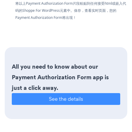
将以上Payment Authorization Form片段粘贴到任何接受html或嵌入代
码的Shoppe For WordPress元素中。保存，查看实时页面，您的
Payment Authorization Form将出现！
All you need to know about our
Payment Authorization Form app is
just a click away.
See the details