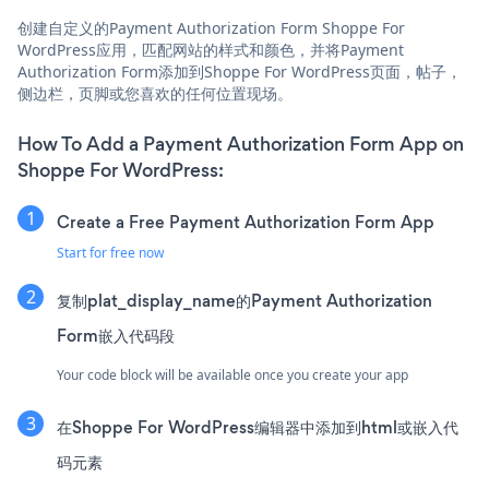
创建自定义的Payment Authorization Form Shoppe For
WordPress应用，匹配网站的样式和颜色，并将Payment
Authorization Form添加到Shoppe For WordPress页面，帖子，
侧边栏，页脚或您喜欢的任何位置现场。
How To Add a Payment Authorization Form App on
Shoppe For WordPress:
Create a Free Payment Authorization Form App
Start for free now
复制plat_display_name的Payment Authorization
Form嵌入代码段
Your code block will be available once you create your app
在Shoppe For WordPress编辑器中添加到html或嵌入代
码元素