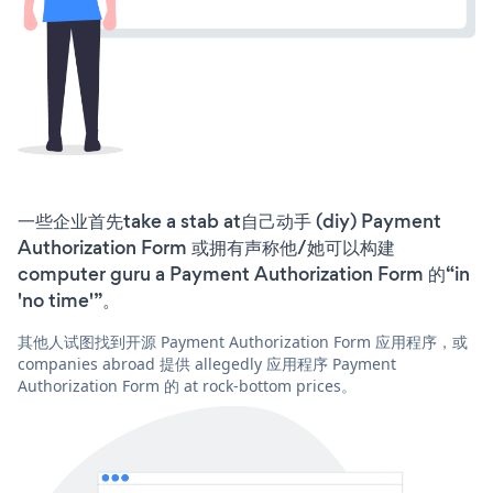
一些企业首先take a stab at自己动手 (diy) Payment
Authorization Form 或拥有声称他/她可以构建
computer guru a Payment Authorization Form 的“in
'no time'”。
其他人试图找到开源 Payment Authorization Form 应用程序，或
companies abroad 提供 allegedly 应用程序 Payment
Authorization Form 的 at rock-bottom prices。