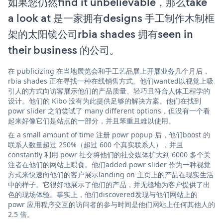
如果您仍然find it unbelievable，那么take
a look at 是一家拥有designs 手工制作木制框
架的太阳镜公司rbia shades 拥有seen in
their business 的公司。
在 publicizing 在当地展览会和手工艺品展上开展业务几个月后，
rbia shades 正在寻找一种在线销售方式。他们wanted以视觉上吸
引人的方式向访客展示他们的产品质量、轻巧且符合人体工程学的
设计。他们的 Kibo 没有为此提供足够的解决方案。他们在找到
powr slider 之前尝试了 many different options，但没有一个看
起来好像它们是站点的一部分，并且笨重且难以使用。
在 a small amount of time 注册 powr popup 后，他们boost 的
联系人数量超过 250%（超过 600 个真实联系人），并且
constantly 利用 powr 社交将他们的社交媒体扩大到 6000 多个关
注者在他们的网站上喂食。他们added powr slider 作为一种视觉
方式来快速向他们的客户展示landing on 主页上的产品在现实生活
中的样子。它很好地展示了他们的产品，并无缝地为客户提供了出
色的现场体验。事实上，他们discovered发现与他们网站上的
powr 应用程序交互的访问者的参与时间是他们网站上任何其他人的
2.5 倍。