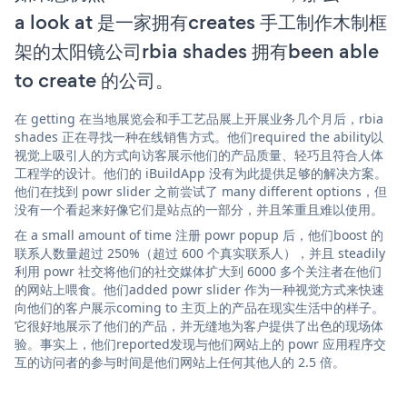
a look at 是一家拥有creates 手工制作木制框
架的太阳镜公司rbia shades 拥有been able
to create 的公司。
在 getting 在当地展览会和手工艺品展上开展业务几个月后，rbia
shades 正在寻找一种在线销售方式。他们required the ability以
视觉上吸引人的方式向访客展示他们的产品质量、轻巧且符合人体
工程学的设计。他们的 iBuildApp 没有为此提供足够的解决方案。
他们在找到 powr slider 之前尝试了 many different options，但
没有一个看起来好像它们是站点的一部分，并且笨重且难以使用。
在 a small amount of time 注册 powr popup 后，他们boost 的
联系人数量超过 250%（超过 600 个真实联系人），并且 steadily
利用 powr 社交将他们的社交媒体扩大到 6000 多个关注者在他们
的网站上喂食。他们added powr slider 作为一种视觉方式来快速
向他们的客户展示coming to 主页上的产品在现实生活中的样子。
它很好地展示了他们的产品，并无缝地为客户提供了出色的现场体
验。事实上，他们reported发现与他们网站上的 powr 应用程序交
互的访问者的参与时间是他们网站上任何其他人的 2.5 倍。