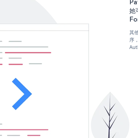
Pa
她可
Fo
其他
序，
Aut