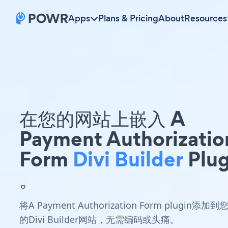
Apps
Plans & Pricing
About
Resources
在您的网站上嵌入 A
Payment Authorizatio
Form
Divi Builder
Plug
。
将A Payment Authorization Form plugin添加到
的Divi Builder网站，无需编码或头痛。