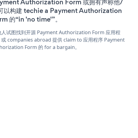
yment Authorization Form 或拥有声称他/
以构建 techie a Payment Authorization
rm 的“in 'no time'”。
人试图找到开源 Payment Authorization Form 应用程
或 companies abroad 提供 claim to 应用程序 Payment
horization Form 的 for a bargain。