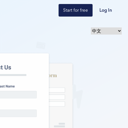
Start for free
Log In