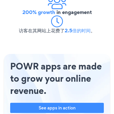
200% growth
in engagement
访客在其网站上花费了
2.5倍的时间
。
POWR apps are made
to grow your online
revenue.
See apps in action