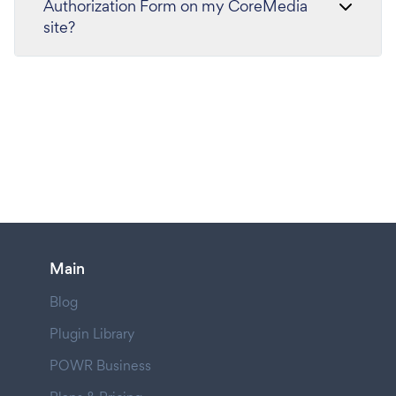
Authorization Form on my CoreMedia
site?
Main
Blog
Plugin Library
POWR Business