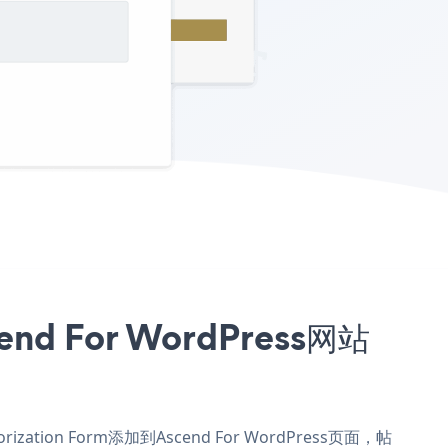
nd For WordPress网站
ization Form添加到Ascend For WordPress页面，帖