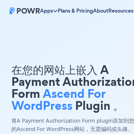
Apps
Plans & Pricing
About
Resources
在您的网站上嵌入 A
Payment Authorizatio
Form
Ascend For
WordPress
Plugin 。
将A Payment Authorization Form plugin添加到
的Ascend For WordPress网站，无需编码或头痛。