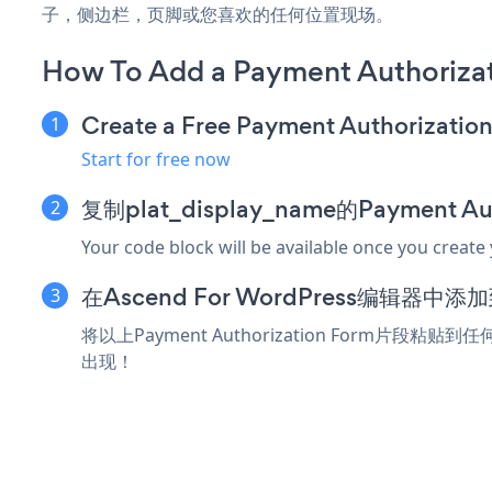
子，侧边栏，页脚或您喜欢的任何位置现场。
How To Add a Payment Authoriza
Create a Free Payment Authorizatio
Start for free now
复制plat_display_name的Payment A
Your code block will be available once you create
在Ascend For WordPress编辑器中
将以上Payment Authorization Form片段粘贴到
出现！