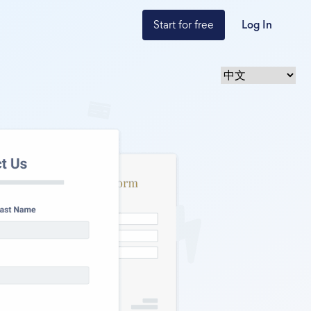
Start for free
Log In