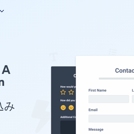
A
n
め込み