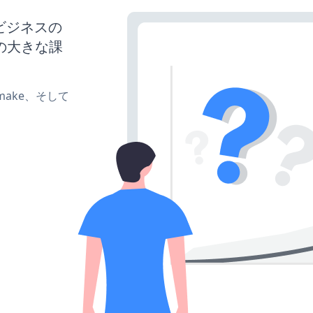
、ビジネスの
の大きな課
e、make、そして