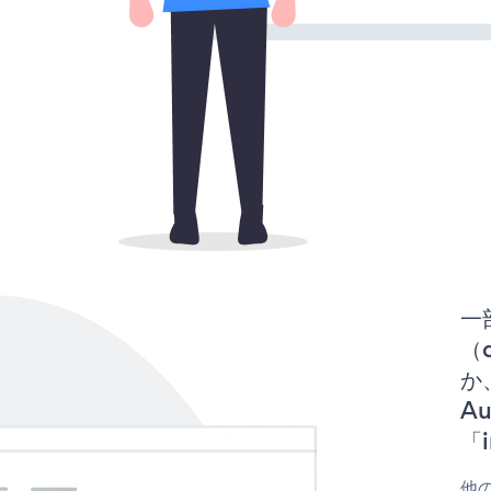
一
（d
か、
A
「i
他の