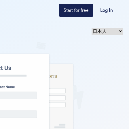
Start for free
Log In