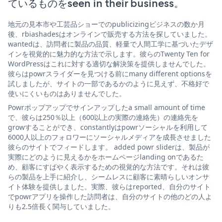
ているものをseen in their business。
地元の見本市や工芸品ショーでのpublicizingビジネスの数か月
後、rbiashadesはオンラインで販売する方法を探していました。
wantedは、訪問者に製品の品質、軽量で人間工学に基づいたデザ
インを視覚的に魅力的な方法で示します。彼らのTwenty Ten for
WordPressはこれに対する適切な解決策を提供しませんでした。
彼らはpowrスライダーを見つける前にmany different optionsを
試しましたが、サイトの一部であるかのように見えず、不格好で
使いにくいものはありませんでした。
Powrポップアップでサインアップしたa small amount of time
で、彼らは250％以上（600以上の実際の連絡先）の連絡先を
growすることができ、constantlyはpowrソーシャルを利用して
6000人以上のフォロワーにソーシャルメディアを成長させました
彼らのサイトでフィードします。 added powr sliderは、製品が
実際にどのように見えるかをホームページlanding onであるた
め、顧客にすばやく表示するための視覚的な方法です。それは彼
らの製品を上手に紹介し、シームレスに顧客に素晴らしいオンサ
イト体験を提供しました。実際、彼らはreported、自分のサイト
でpowrアプリを操作した訪問者は、自分のサイトの他のどの人よ
りも2.5倍長く関与していました。