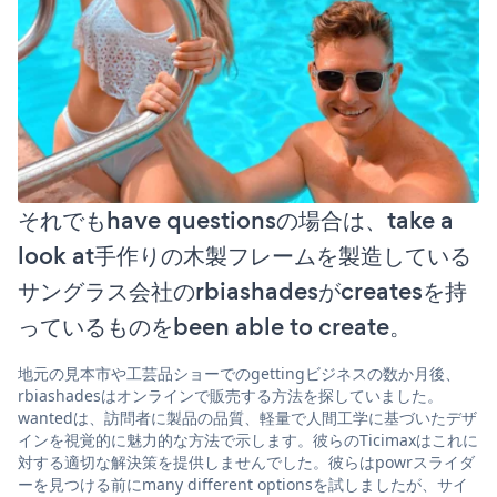
それでもhave questionsの場合は、take a
look at手作りの木製フレームを製造している
サングラス会社のrbiashadesがcreatesを持
っているものをbeen able to create。
地元の見本市や工芸品ショーでのgettingビジネスの数か月後、
rbiashadesはオンラインで販売する方法を探していました。
wantedは、訪問者に製品の品質、軽量で人間工学に基づいたデザ
インを視覚的に魅力的な方法で示します。彼らのTicimaxはこれに
対する適切な解決策を提供しませんでした。彼らはpowrスライダ
ーを見つける前にmany different optionsを試しましたが、サイ