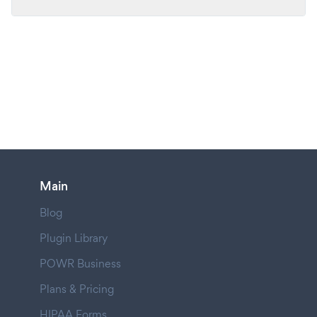
Main
Blog
Plugin Library
POWR Business
Plans & Pricing
HIPAA Forms