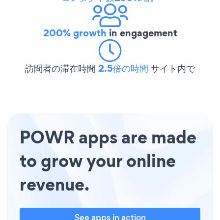
200% growth
in engagement
訪問者の滞在時間
2.5倍の時間
サイト内で
POWR apps are made
to grow your online
revenue.
See apps in action