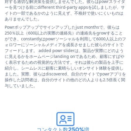
対する適切な解決策を提供しませんでした。彼らはpowrスライダ
ーを見つける前にdifferent third-party appsを試しましたが、サ
イトの一部であるかのように見えず、不格好で使いにくいものは
ありませんでした。
Powrポップアップでサインアップしたjust monthsで、彼らは
250％以上（600以上の実際の連絡先）の連絡先をgrowすること
ができ、constantlyはpowrソーシャルを利用して6000人以上のフ
ォロワーにソーシャルメディアを成長させました彼らのサイトで
フィードします。 added powr sliderは、製品が実際にどのよう
に見えるかをホームページlanding onであるため、顧客にすばや
く表示するための視覚的な方法です。それは彼らの製品を上手に
紹介し、シームレスに顧客に素晴らしいオンサイト体験を提供し
ました。実際、彼らはdiscovered、自分のサイトでpowrアプリを
操作した訪問者は、自分のサイトの他のどの人よりも2.5倍長く関
与していました。
コンタクト数250%増
。