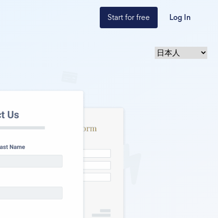
Start for free
Log In