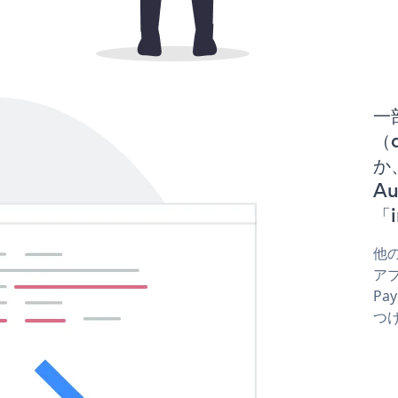
一
（d
か、
A
「i
他の
アプ
Pa
つ