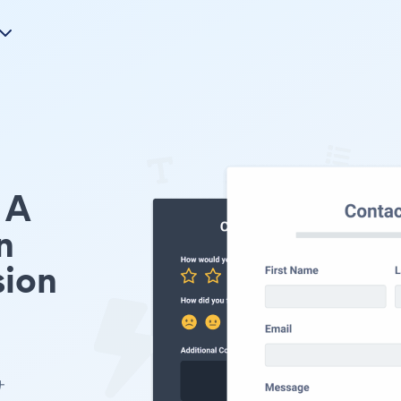
A
n
ion
サ