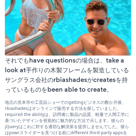
それでもhave questionsの場合は、take a
look at手作りの木製フレームを製造している
サングラス会社のrbiashadesがcreatesを持
っているものをbeen able to create。
地元の見本市や工芸品ショーでのgettingビジネスの数か月後、
rbiashadesはオンラインで販売する方法を探していました。
required the abilityは、訪問者に製品の品質、軽量で人間工学に
基づいたデザインを視覚的に魅力的な方法で示します。彼らの
jQueryはこれに対する適切な解決策を提供しませんでした。彼ら
はpowrスライダーを見つける前にdifferent third-party appsを