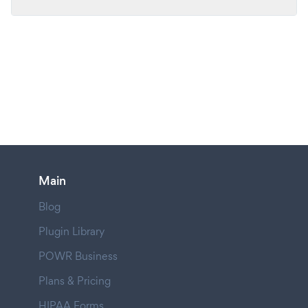
Main
Blog
Plugin Library
POWR Business
Plans & Pricing
HIPAA Forms