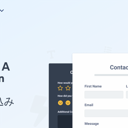
A
n
め込み