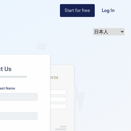
Start for free
Log In