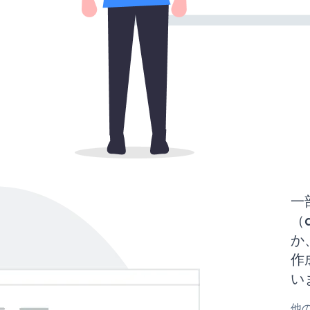
一
（d
か、
作
い
他の