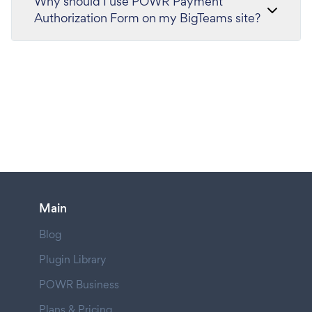
Why should I use POWR Payment
Authorization Form on my BigTeams site?
Main
Blog
Plugin Library
POWR Business
Plans & Pricing