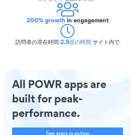
200% growth
in engagement
訪問者の滞在時間
2.5倍の時間
サイト内で
All POWR apps are
built for peak-
performance.
See apps in action