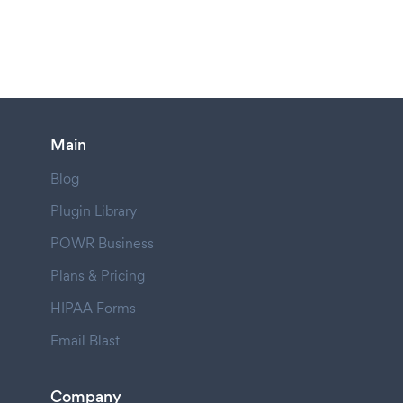
Main
Blog
Plugin Library
POWR Business
Plans & Pricing
HIPAA Forms
Email Blast
Company