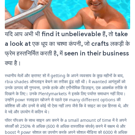
यदि आप अभी भी find it unbelievable हैं, तो take
a look at एक धूप का चश्मा कंपनी, जो crafts लकड़ी के
फ्रेम हस्तनिर्मित करती है, में seen in their business
क्या है।
स्थानीय मेलों और क्राफ्ट शो में getting के अपने व्यवसाय के कुछ महीनों के बाद,
rbia shades ऑनलाइन बेचने का तरीका ढूंढ रही थी। वे wanted आगंतुकों को
उनके उत्पाद की गुणवत्ता, उनके हल्के और एर्गोनोमिक डिज़ाइन, एक आकर्षक तरीके से
दिखाने के लिए। उनके Plentymarkets ने इसके लिए पर्याप्त समाधान नहीं दिया।
उन्होंने powr स्लाइडर खोजने से पहले एक many different options की
कोशिश की और उनमें से कोई भी ऐसा नहीं लगा जैसे कि वे साइट का एक हिस्सा थे, और
वे भद्दे और उपयोग में कठिन थे।
पॉवर पॉपअप के साथ साइन अप करने के a small amount of time में वे अपने
संपर्कों को 250% से अधिक (600 से अधिक वास्तविक संपर्क) करने में सक्षम थे और
boost ने powr सोशल का उपयोग करके अपने सोशल मीडिया को 6000 से अधिक