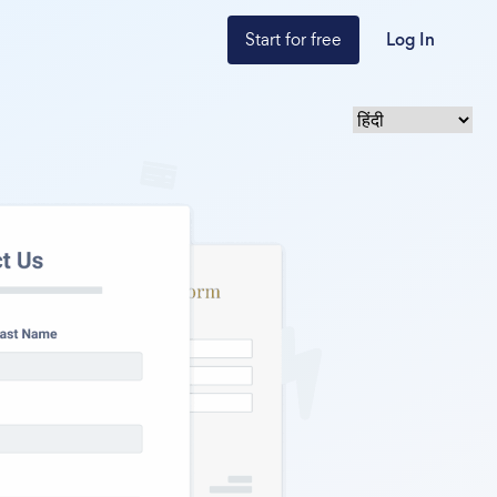
Start for free
Log In