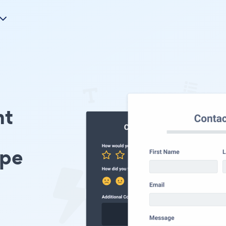
nt
ype
।