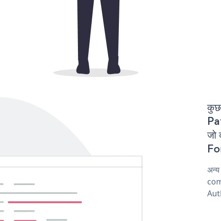
कुछ
Pa
जो 
For
अन्
comp
Aut