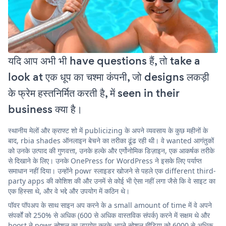
यदि आप अभी भी have questions हैं, तो take a
look at एक धूप का चश्मा कंपनी, जो designs लकड़ी
के फ्रेम हस्तनिर्मित करती है, में seen in their
business क्या है।
स्थानीय मेलों और क्राफ्ट शो में publicizing के अपने व्यवसाय के कुछ महीनों के
बाद, rbia shades ऑनलाइन बेचने का तरीका ढूंढ रही थी। वे wanted आगंतुकों
को उनके उत्पाद की गुणवत्ता, उनके हल्के और एर्गोनोमिक डिज़ाइन, एक आकर्षक तरीके
से दिखाने के लिए। उनके OnePress for WordPress ने इसके लिए पर्याप्त
समाधान नहीं दिया। उन्होंने powr स्लाइडर खोजने से पहले एक different third-
party apps की कोशिश की और उनमें से कोई भी ऐसा नहीं लगा जैसे कि वे साइट का
एक हिस्सा थे, और वे भद्दे और उपयोग में कठिन थे।
पॉवर पॉपअप के साथ साइन अप करने के a small amount of time में वे अपने
संपर्कों को 250% से अधिक (600 से अधिक वास्तविक संपर्क) करने में सक्षम थे और
boost ने powr सोशल का उपयोग करके अपने सोशल मीडिया को 6000 से अधिक