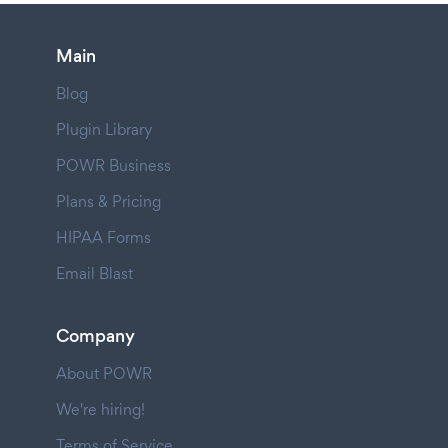
Main
Blog
Plugin Library
POWR Business
Plans & Pricing
HIPAA Forms
Email Blast
Company
About POWR
We're hiring!
Terms of Service