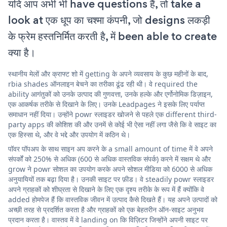
यदि आप अभी भी have questions हैं, तो take a
look at एक धूप का चश्मा कंपनी, जो designs लकड़ी
के फ्रेम हस्तनिर्मित करती है, में been able to create
क्या है।
स्थानीय मेलों और क्राफ्ट शो में getting के अपने व्यवसाय के कुछ महीनों के बाद,
rbia shades ऑनलाइन बेचने का तरीका ढूंढ रही थी। वे required the
ability आगंतुकों को उनके उत्पाद की गुणवत्ता, उनके हल्के और एर्गोनोमिक डिज़ाइन,
एक आकर्षक तरीके से दिखाने के लिए। उनके Leadpages ने इसके लिए पर्याप्त
समाधान नहीं दिया। उन्होंने powr स्लाइडर खोजने से पहले एक different third-
party apps की कोशिश की और उनमें से कोई भी ऐसा नहीं लगा जैसे कि वे साइट का
एक हिस्सा थे, और वे भद्दे और उपयोग में कठिन थे।
पॉवर पॉपअप के साथ साइन अप करने के a small amount of time में वे अपने
संपर्कों को 250% से अधिक (600 से अधिक वास्तविक संपर्क) करने में सक्षम थे और
grow ने powr सोशल का उपयोग करके अपने सोशल मीडिया को 6000 से अधिक
अनुयायियों तक बढ़ा दिया है। उनकी साइट पर फ़ीड। वे steadily powr स्लाइडर
अपने ग्राहकों को शीघ्रता से दिखाने के लिए एक दृश्य तरीके के रूप में हैं क्योंकि वे
added होमपेज हैं कि वास्तविक जीवन में उत्पाद कैसे दिखते हैं। यह अपने उत्पादों को
अच्छी तरह से प्रदर्शित करता है और ग्राहकों को एक बेहतरीन ऑन-साइट अनुभव
प्रदान करता है। वास्तव में वे landing on कि विज़िटर जिन्होंने अपनी साइट पर