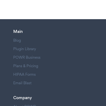
Main
Blog
Plugin Library
POWR Business
Plans & Pricing
HIPAA Forms
Email Blast
Company