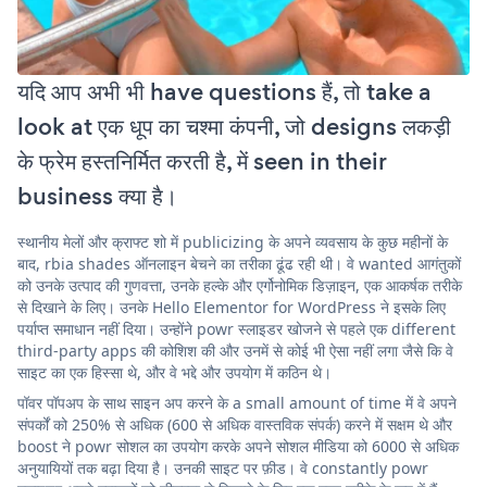
यदि आप अभी भी have questions हैं, तो take a
look at एक धूप का चश्मा कंपनी, जो designs लकड़ी
के फ्रेम हस्तनिर्मित करती है, में seen in their
business क्या है।
स्थानीय मेलों और क्राफ्ट शो में publicizing के अपने व्यवसाय के कुछ महीनों के
बाद, rbia shades ऑनलाइन बेचने का तरीका ढूंढ रही थी। वे wanted आगंतुकों
को उनके उत्पाद की गुणवत्ता, उनके हल्के और एर्गोनोमिक डिज़ाइन, एक आकर्षक तरीके
से दिखाने के लिए। उनके Hello Elementor for WordPress ने इसके लिए
पर्याप्त समाधान नहीं दिया। उन्होंने powr स्लाइडर खोजने से पहले एक different
third-party apps की कोशिश की और उनमें से कोई भी ऐसा नहीं लगा जैसे कि वे
साइट का एक हिस्सा थे, और वे भद्दे और उपयोग में कठिन थे।
पॉवर पॉपअप के साथ साइन अप करने के a small amount of time में वे अपने
संपर्कों को 250% से अधिक (600 से अधिक वास्तविक संपर्क) करने में सक्षम थे और
boost ने powr सोशल का उपयोग करके अपने सोशल मीडिया को 6000 से अधिक
अनुयायियों तक बढ़ा दिया है। उनकी साइट पर फ़ीड। वे constantly powr