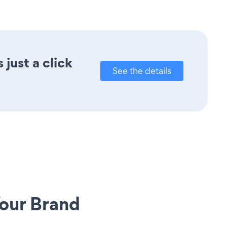
just a click
See the details
our Brand