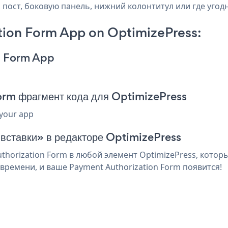
, пост, боковую панель, нижний колонтитул или где угодн
ion Form App on OptimizePress:
n Form App
orm фрагмент кода для OptimizePress
 your app
 вставки» в редакторе OptimizePress
horization Form в любой элемент OptimizePress, которы
времени, и ваше Payment Authorization Form появится!