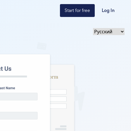
Start for free
Log In