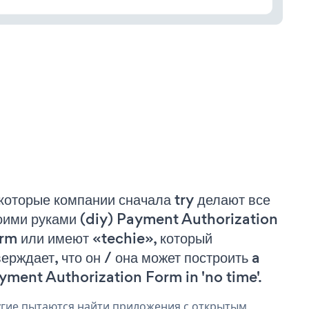
которые компании сначала try делают все
оими руками (diy) Payment Authorization
rm или имеют «techie», который
верждает, что он / она может построить a
yment Authorization Form in 'no time'.
гие пытаются найти приложения с открытым