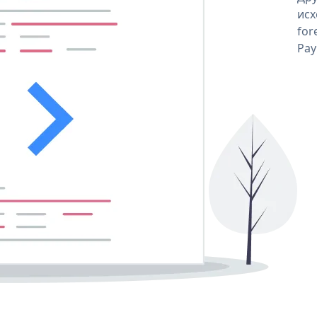
исх
for
Pay