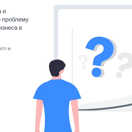
 и
ю проблему
изнеса в
urn и