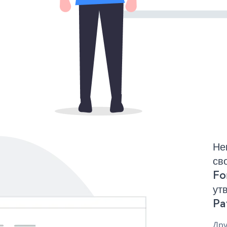
Не
св
Fo
ут
Pa
Дру