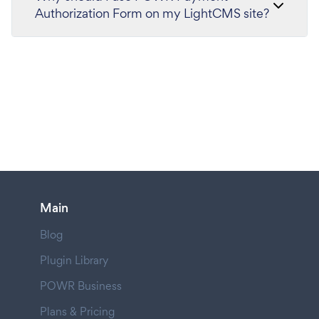
Authorization Form on my LightCMS site?
Main
Blog
Plugin Library
POWR Business
Plans & Pricing