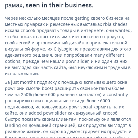
рамах, seen in their business.
Через несколько месяцев после getting своего бизнеса на
местных ярмарках и ремесленных выставках rbia shades
искала способ продавать товары в интернете. они wanted,
чтобы показать посетителям качество своего продукта,
свой легкий и эргономичный дизайн в привлекательной
визуальной форме. их CityLogic не предоставили для этого
адекватного решения. они попробовали many different
options, прежде чем нашли powr slider, и ни один из них
не выглядел как часть сайта, был неуклюжим и трудным в
использовании.
За just months подписку с помощью всплывающего окна
powr они смогли boost расширить свои контакты более
чем на 250% (более 600 реальных контактов) и constantly
расширили свои социальные сети до более 6000
подписчиков, использующих powr social кормить на их
сайте. они added powr slider как визуальный способ
быстро показать своим клиентам, поскольку они являются
landing on домашней страницей, как продукты выглядят в
реальной жизни. он хорошо демонстрирует их продукты и
беспрепятственно дает клиентам отличный опыт работы