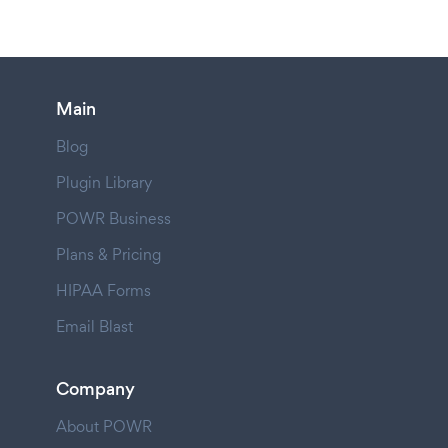
Main
Blog
Plugin Library
POWR Business
Plans & Pricing
HIPAA Forms
Email Blast
Company
About POWR