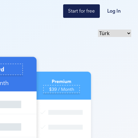
Start for free
Log In