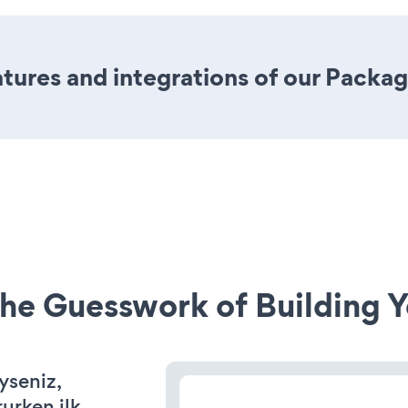
ures and integrations of our Packag
he Guesswork of Building Y
iyseniz,
rurken ilk