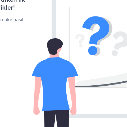
ikler!
 make nasıl