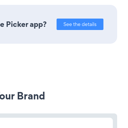
e Picker app?
See the details
our Brand