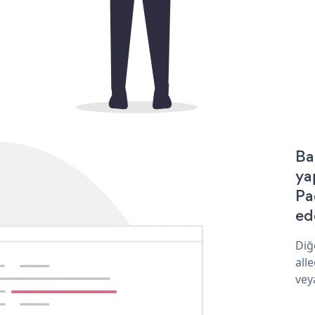
Ba
ya
Pa
ede
Diğ
all
vey