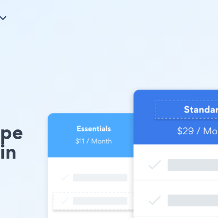
ype
in