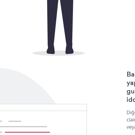
Ba
ya
gu
idd
Diğ
cla
vey