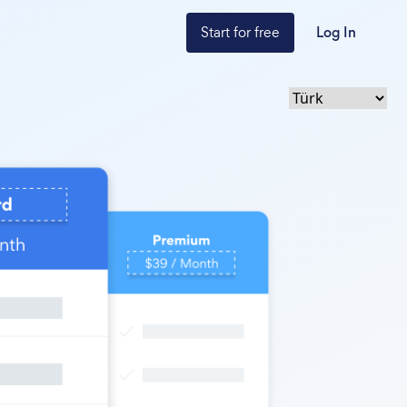
Start for free
Log In