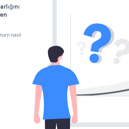
arlığını
den
turn nasıl