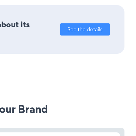
about its
See the details
our Brand