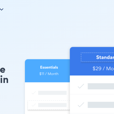
pe
in