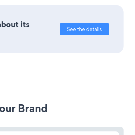
about its
See the details
our Brand