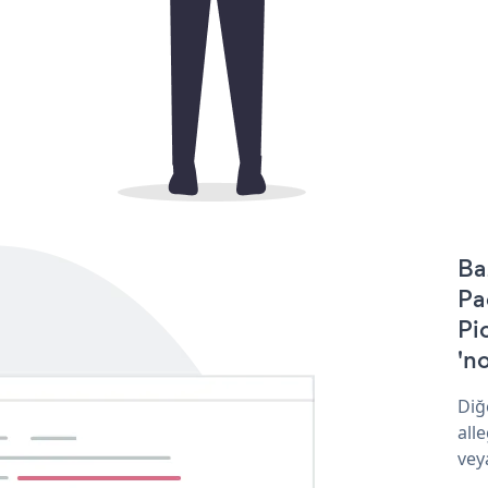
Ba
Pa
Pi
'no
Diğ
all
vey