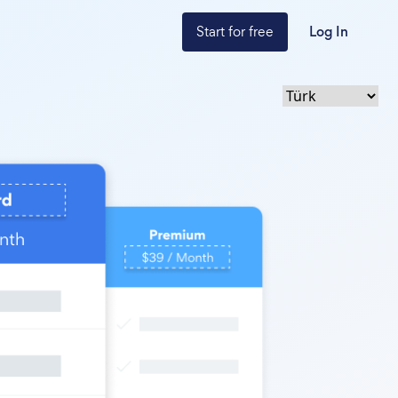
Start for free
Log In