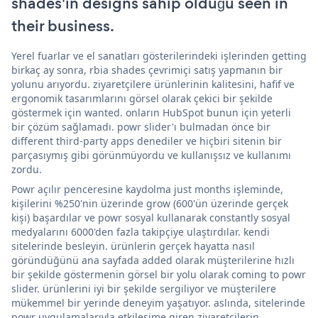
shades'in designs sahip olduğu seen in
their business.
Yerel fuarlar ve el sanatları gösterilerindeki işlerinden getting
birkaç ay sonra, rbia shades çevrimiçi satış yapmanın bir
yolunu arıyordu. ziyaretçilere ürünlerinin kalitesini, hafif ve
ergonomik tasarımlarını görsel olarak çekici bir şekilde
göstermek için wanted. onların HubSpot bunun için yeterli
bir çözüm sağlamadı. powr slider'ı bulmadan önce bir
different third-party apps denediler ve hiçbiri sitenin bir
parçasıymış gibi görünmüyordu ve kullanışsız ve kullanımı
zordu.
Powr açılır penceresine kaydolma just months işleminde,
kişilerini %250'nin üzerinde grow (600'ün üzerinde gerçek
kişi) başardılar ve powr sosyal kullanarak constantly sosyal
medyalarını 6000'den fazla takipçiye ulaştırdılar. kendi
sitelerinde besleyin. ürünlerin gerçek hayatta nasıl
göründüğünü ana sayfada added olarak müşterilerine hızlı
bir şekilde göstermenin görsel bir yolu olarak coming to powr
slider. ürünlerini iyi bir şekilde sergiliyor ve müşterilere
mükemmel bir yerinde deneyim yaşatıyor. aslında, sitelerinde
powr uygulamalarıyla etkileşime giren ziyaretçilerin