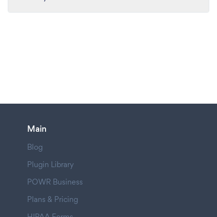
Main
Blog
Plugin Library
POWR Business
Plans & Pricing
HIPAA Forms