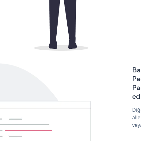
Ba
Pa
Pa
ede
Diğ
all
vey