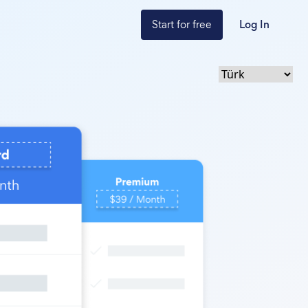
Start for free
Log In