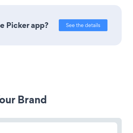
e Picker app?
See the details
our Brand