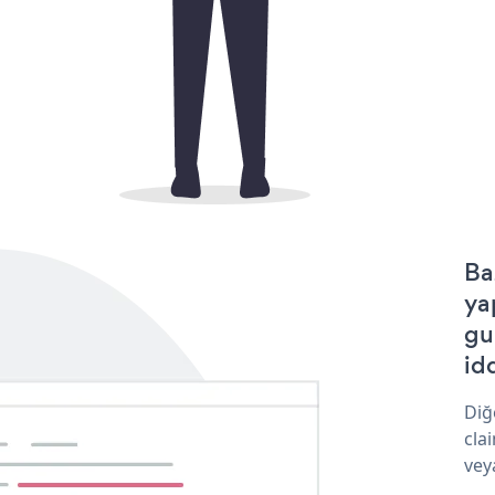
Ba
ya
gu
idd
Diğ
cla
vey