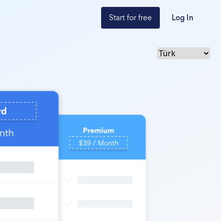
Start for free
Log In