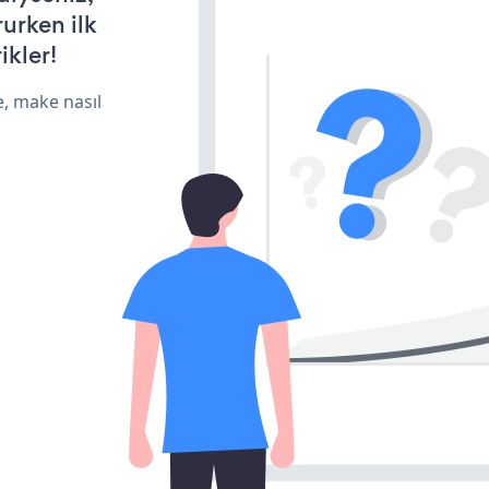
rurken ilk
ikler!
e, make nasıl