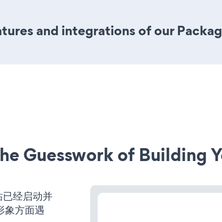
ures and integrations of our Packag
he Guesswork of Building Y
s网站已经启动并
形象方面遇