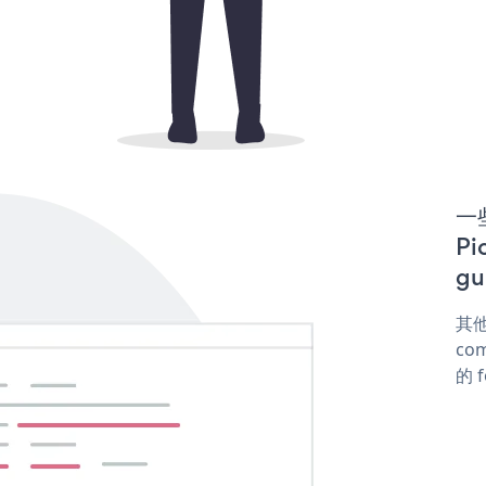
一些
P
gu
其他
com
的 f