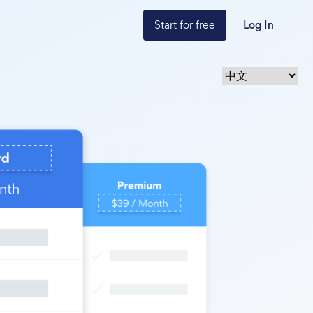
Start for free
Log In