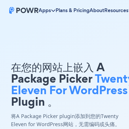
Apps
Plans & Pricing
About
Resources
在您的网站上嵌入 A
Package Picker
Twent
Eleven For WordPress
Plugin 。
将A Package Picker plugin添加到您的Twenty
Eleven for WordPress网站，无需编码或头痛。