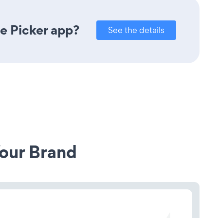
e Picker app?
See the details
our Brand