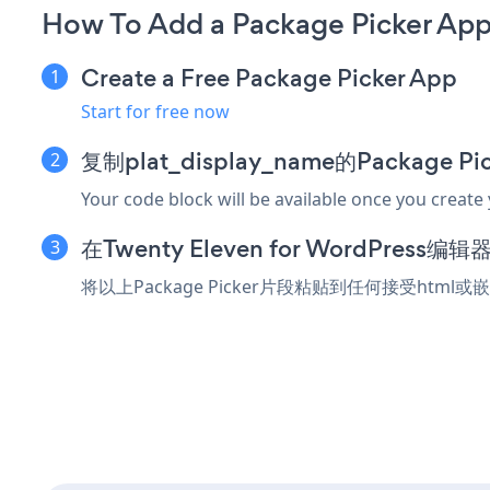
How To Add a Package Picker App
Create a Free Package Picker App
Start for free now
复制plat_display_name的Package 
Your code block will be available once you create
在Twenty Eleven for WordPre
将以上Package Picker片段粘贴到任何接受html或嵌入