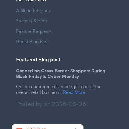
Affiliate Program
Success Stories
Feature Requests
Guest Blog Post
Featured Blog post
Converting Cross-Border Shoppers During
Black Friday & Cyber Monday
Online commerce is an integral part of the
overall retail business.
Read More
Posted by on
2026-08-06