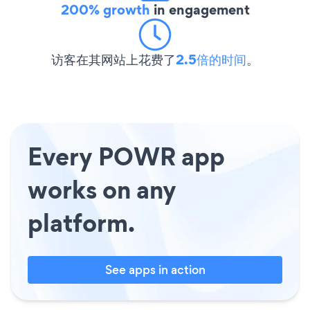
200% growth
in engagement
访客在其网站上花费了
2.5倍的时间
。
Every POWR app
works on any
platform.
See apps in action