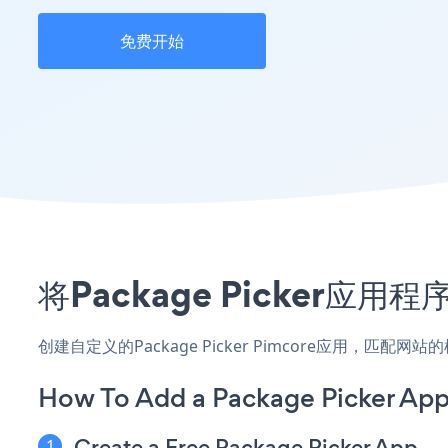
免费开始
将Package Picker应
创建自定义的Package Picker Pimcore应用，匹
How To Add a Package Picker App
Create a Free Package Picker App