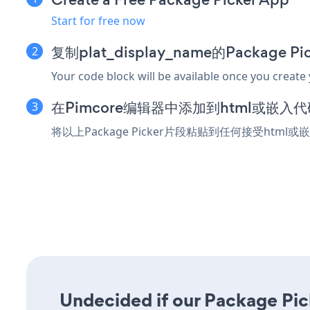
Start for free now
复制plat_display_name的Package 
Your code block will be available once you create
在Pimcore编辑器中添加到html或嵌入
将以上Package Picker片段粘贴到任何接受html
Undecided if our Package Pick