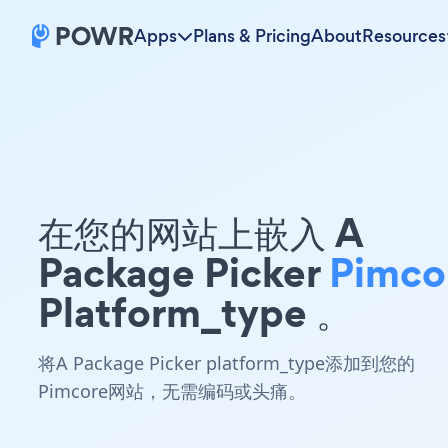
Apps
Plans & Pricing
About
Resources
在您的网站上嵌入 A
Package Picker
Pimco
Platform_type 。
将A Package Picker platform_type添加到您的
Pimcore网站，无需编码或头痛。