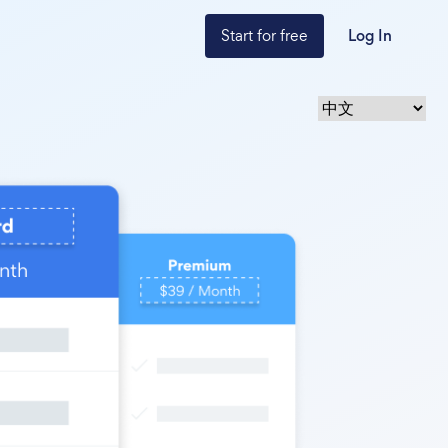
Start for free
Log In