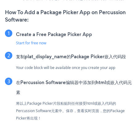
How To Add a Package Picker App on Percussion
Software:
Create a Free Package Picker App
Start for free now
复制plat_display_name的Package Picker嵌入代码段
Your code block will be available once you create your app
在Percussion Software编辑器中添加到html或嵌入代码元
素
将以上Package Picker片段粘贴到任何接受html或嵌入代码的
Percussion Software元素中。保存，查看实时页面，您的Package
Picker将出现！