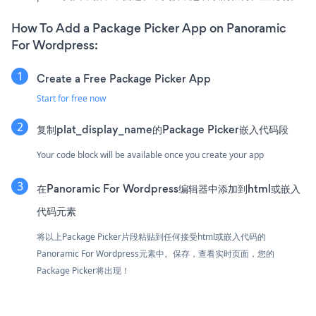
How To Add a Package Picker App on Panoramic
For Wordpress:
Create a Free Package Picker App
Start for free now
复制plat_display_name的Package Picker嵌入代码段
Your code block will be available once you create your app
在Panoramic For Wordpress编辑器中添加到html或嵌入
代码元素
将以上Package Picker片段粘贴到任何接受html或嵌入代码的
Panoramic For Wordpress元素中。保存，查看实时页面，您的
Package Picker将出现！