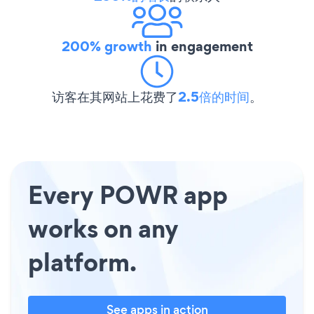
200% growth
in engagement
访客在其网站上花费了
2.5倍的时间
。
Every POWR app
works on any
platform.
See apps in action