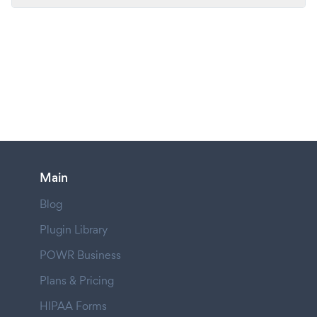
Main
Blog
Plugin Library
POWR Business
Plans & Pricing
HIPAA Forms