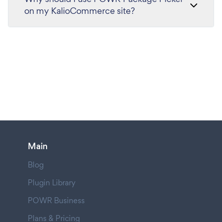
on my KalioCommerce site?
Main
Blog
Plugin Library
POWR Business
Plans & Pricing