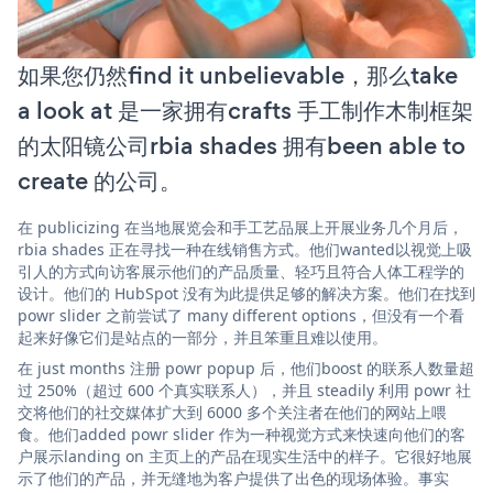
如果您仍然find it unbelievable，那么take
a look at 是一家拥有crafts 手工制作木制框架
的太阳镜公司rbia shades 拥有been able to
create 的公司。
在 publicizing 在当地展览会和手工艺品展上开展业务几个月后，
rbia shades 正在寻找一种在线销售方式。他们wanted以视觉上吸
引人的方式向访客展示他们的产品质量、轻巧且符合人体工程学的
设计。他们的 HubSpot 没有为此提供足够的解决方案。他们在找到
powr slider 之前尝试了 many different options，但没有一个看
起来好像它们是站点的一部分，并且笨重且难以使用。
在 just months 注册 powr popup 后，他们boost 的联系人数量超
过 250%（超过 600 个真实联系人），并且 steadily 利用 powr 社
交将他们的社交媒体扩大到 6000 多个关注者在他们的网站上喂
食。他们added powr slider 作为一种视觉方式来快速向他们的客
户展示landing on 主页上的产品在现实生活中的样子。它很好地展
示了他们的产品，并无缝地为客户提供了出色的现场体验。事实