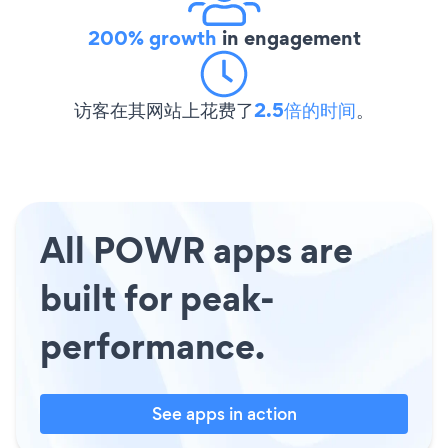
200% growth
in engagement
访客在其网站上花费了
2.5倍的时间
。
All POWR apps are
built for peak-
performance.
See apps in action