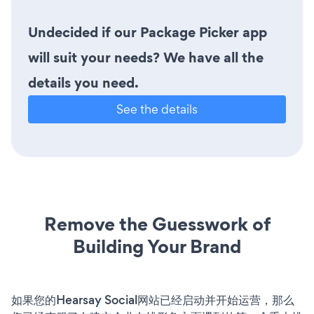
Undecided if our Package Picker app
will suit your needs? We have all the
details you need.
See the details
Remove the Guesswork of
Building Your Brand
如果您的Hearsay Social网站已经启动并开始运营，那么