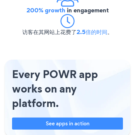
200% growth
in engagement
访客在其网站上花费了
2.5倍的时间
。
Every POWR app
works on any
platform.
See apps in action