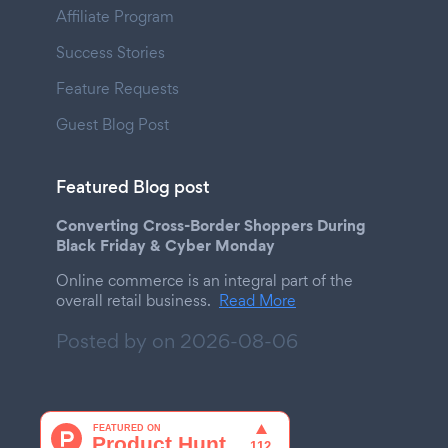
Affiliate Program
Success Stories
Feature Requests
Guest Blog Post
Featured Blog post
Converting Cross-Border Shoppers During
Black Friday & Cyber Monday
Online commerce is an integral part of the
overall retail business.
Read More
Posted by on
2026-08-06